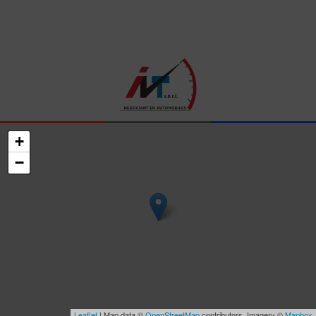
+
−
Leaflet
| Map data ©
OpenStreetMap
contributors, Imagery ©
Mapbox