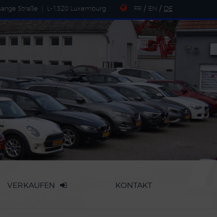
sange Straße
|
L-1320 Luxemburg
FR
/
EN
/
DE
VERKAUFEN
KONTAKT