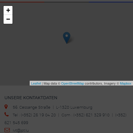
+
−
Leaflet
| Map data ©
OpenStreetMap
contributors, Imagery ©
Mapbox
UNSERE KONTAKTDATEN
56, Cessange Straße | L-1320 Luxemburg
Tel : (+352) 26 19 04 20 | Gsm : (+352) 621 329 910 | (+352)
621 545 699
ivt
@p
t.lu