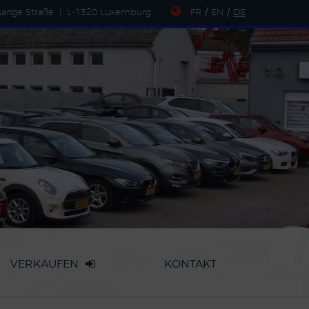
sange Straße
|
L-1320 Luxemburg
FR
/
EN
/
DE
VERKAUFEN
KONTAKT