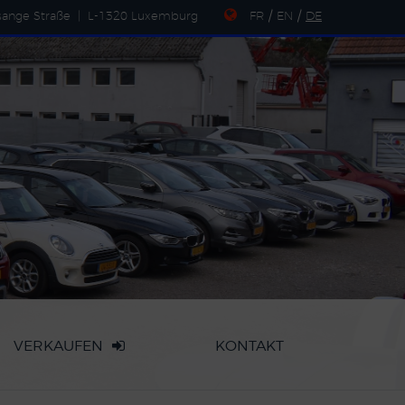
sange Straße
|
L-1320 Luxemburg
FR
/
EN
/
DE
VERKAUFEN
KONTAKT