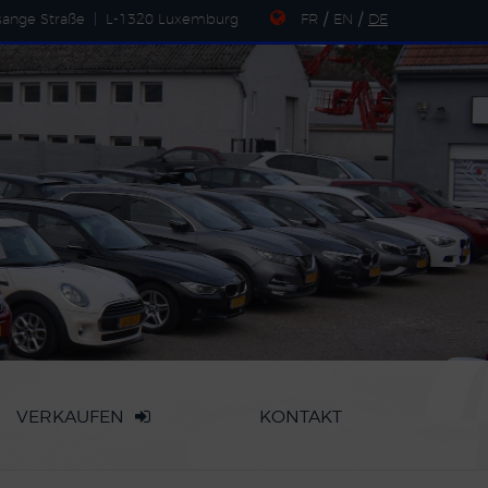
sange Straße
|
L-1320 Luxemburg
FR
/
EN
/
DE
VERKAUFEN
KONTAKT