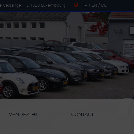
de Cessange
|
L-1320 Luxembourg
FR
/
EN
/
DE
VENDEZ
CONTACT