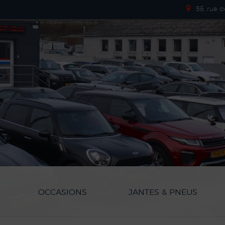
56, rue 
OCCASIONS
JANTES & PNEUS