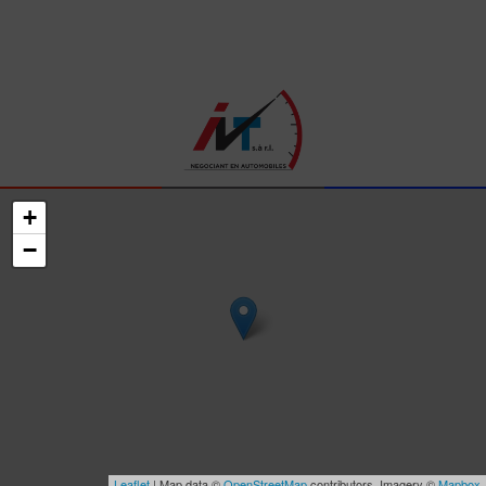
+
−
Leaflet
| Map data ©
OpenStreetMap
contributors, Imagery ©
Mapbox