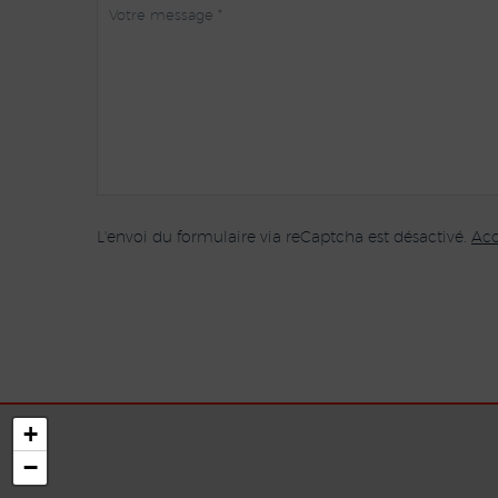
L'envoi du formulaire via reCaptcha est désactivé.
Acc
+
−