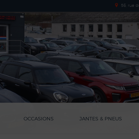
56, rue 
OCCASIONS
JANTES & PNEUS