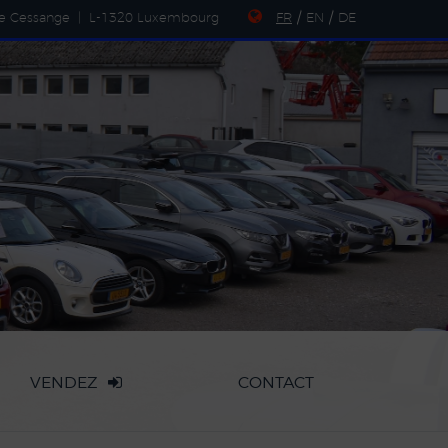
de Cessange
|
L-1320 Luxembourg
FR
/
EN
/
DE
VENDEZ
CONTACT