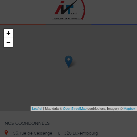
+
−
Leaflet
| Map data ©
OpenStreetMap
contributors, Imagery ©
Mapbox
NOS COORDONNÉES
56, rue de Cessange | L-1320 Luxembourg