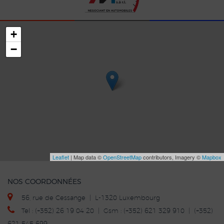
+
−
Leaflet
| Map data ©
OpenStreetMap
contributors, Imagery ©
Mapbox
NOS COORDONNÉES
56, rue de Cessange | L-1320 Luxembourg
Tel : (+352) 26 19 04 20 | Gsm : (+352) 621 329 910 | (+352)