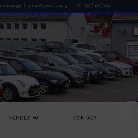
de Cessange
|
L-1320 Luxembourg
FR
/
EN
/
DE
VENDEZ
CONTACT