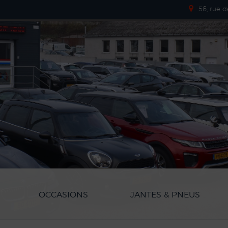
56, rue 
OCCASIONS
JANTES & PNEUS