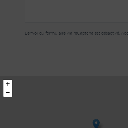
L'envoi du formulaire via reCaptcha est désactivé.
Acc
+
−