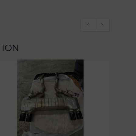
<
>
TION