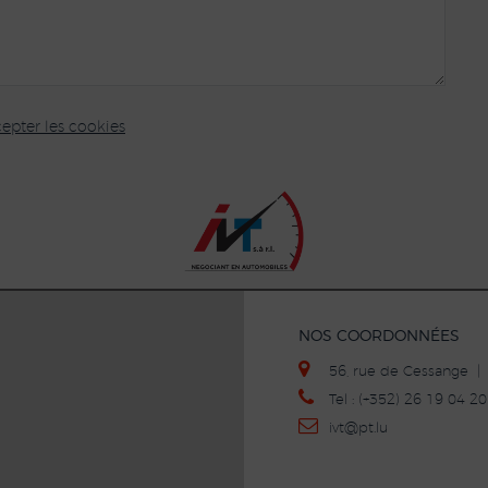
epter les cookies
NOS COORDONNÉES
56, rue de Cessange 
Tel : (+352) 26 19 04 
ivt
@p
t.lu