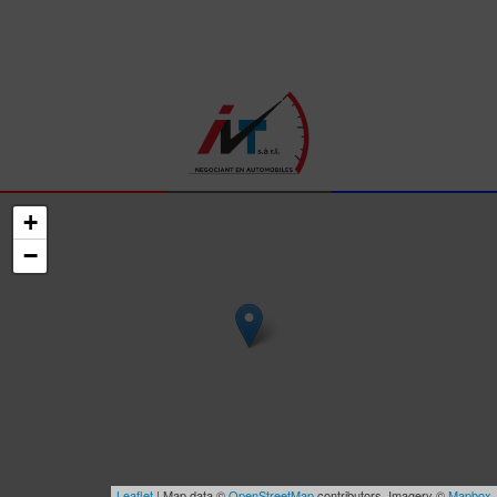
+
−
Leaflet
| Map data ©
OpenStreetMap
contributors, Imagery ©
Mapbox