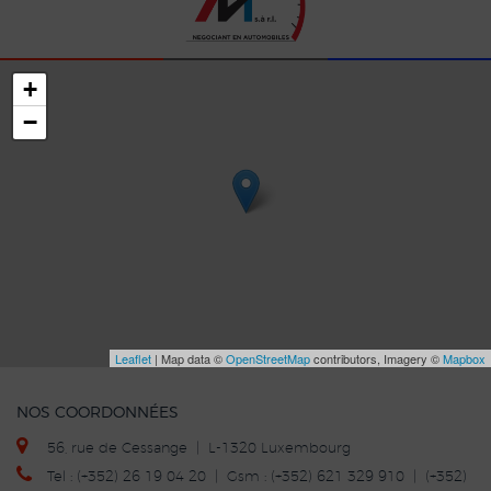
+
−
Leaflet
| Map data ©
OpenStreetMap
contributors, Imagery ©
Mapbox
NOS COORDONNÉES
56, rue de Cessange | L-1320 Luxembourg
Tel : (+352) 26 19 04 20 | Gsm : (+352) 621 329 910 | (+352)