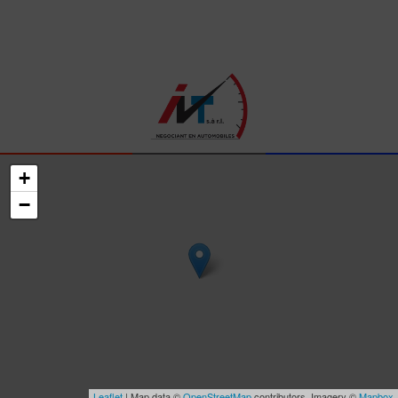
+
−
Leaflet
| Map data ©
OpenStreetMap
contributors, Imagery ©
Mapbox