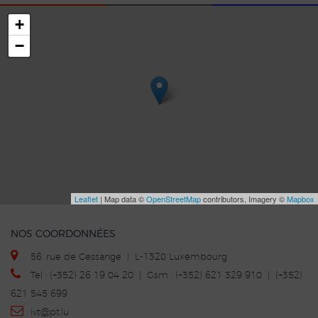
+
−
Leaflet
| Map data ©
OpenStreetMap
contributors, Imagery ©
Mapbox
NOS COORDONNÉES
56, rue de Cessange | L-1320 Luxembourg
Tel : (+352) 26 19 04 20 | Gsm : (+352) 621 329 910 | (+352)
621 545 699
ivt
@p
t.lu