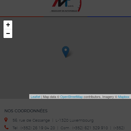
+
−
Leaflet
| Map data ©
OpenStreetMap
contributors, Imagery ©
Mapbox
NOS COORDONNÉES
56, rue de Cessange | L-1320 Luxembourg
Tel : (+352) 26 19 04 20 | Gsm : (+352) 621 329 910 | (+352)