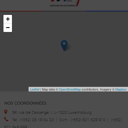
+
−
Leaflet
| Map data ©
OpenStreetMap
contributors, Imagery ©
Mapbox
NOS COORDONNÉES
56, rue de Cessange | L-1320 Luxembourg
Tel : (+352) 26 19 04 20 | Gsm : (+352) 621 329 910 | (+352)
621 545 699