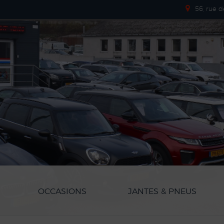
56, rue 
OCCASIONS
JANTES & PNEUS