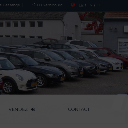
de Cessange
|
L-1320 Luxembourg
FR
/
EN
/
DE
VENDEZ
CONTACT