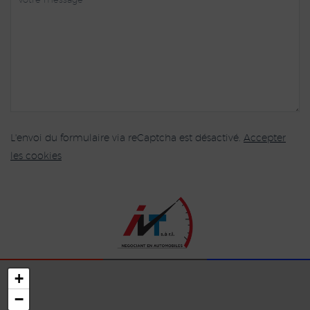
L'envoi du formulaire via reCaptcha est désactivé.
Accepter
les cookies
+
−