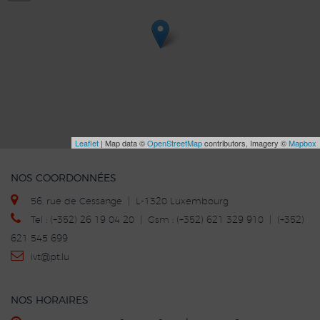
Leaflet
| Map data ©
OpenStreetMap
contributors, Imagery ©
Mapbox
NOS COORDONNÉES
56, rue de Cessange | L-1320 Luxembourg
Tel : (+352) 26 19 04 20 | Gsm : (+352) 621 329 910 | (+352)
621 545 699
ivt
@p
t.lu
NOS HORAIRES