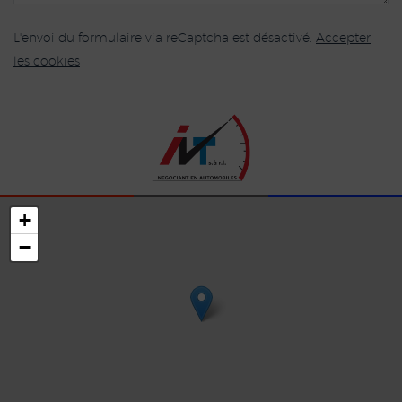
L'envoi du formulaire via reCaptcha est désactivé.
Accepter
les cookies
+
−