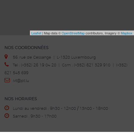
Leaflet
| Map data ©
OpenStreetMap
contributors, Imagery ©
Mapbox
NOS COORDONNÉES
56, rue de Cessange | L-1320 Luxembourg
Tel : (+352) 26 19 04 20 | Gsm : (+352) 621 329 910 | (+352)
621 545 699
ivt
@p
t.lu
NOS HORAIRES
Lundi au vendredi : 9h30 - 12h00 / 13h00 - 18h00
Samedi : 9h30 - 17h00