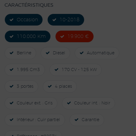
CARACTÉRISTIQUES
Occasion
10-2018
110.000 Km
19.900 €
Berline
Diesel
Automatique
1.995 Cm3
170 CV - 125 kW
3 portes
4 places
Couleur ext. : Gris
Couleur int. : Noir
Intérieur : Cuir partiel
Garantie