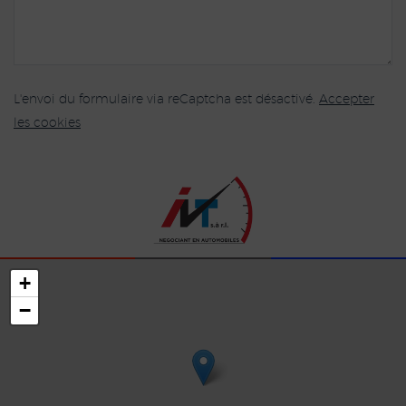
L'envoi du formulaire via reCaptcha est désactivé.
Accepter
les cookies
+
−