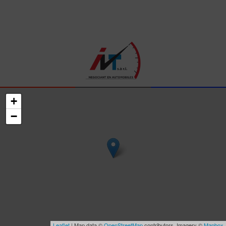
+
−
Leaflet
| Map data ©
OpenStreetMap
contributors, Imagery ©
Mapbox