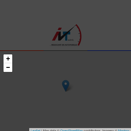
+
−
Leaflet
| Map data ©
OpenStreetMap
contributors, Imagery ©
Mapbox