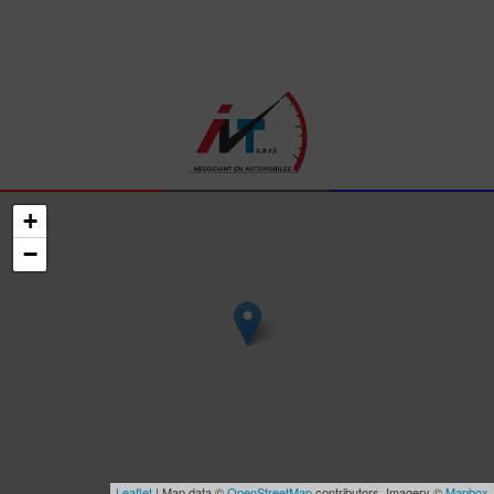
+
−
Leaflet
| Map data ©
OpenStreetMap
contributors, Imagery ©
Mapbox