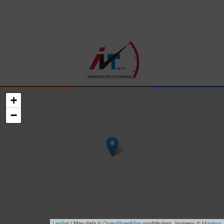
+
−
Leaflet
| Map data ©
OpenStreetMap
contributors, Imagery ©
Mapbox