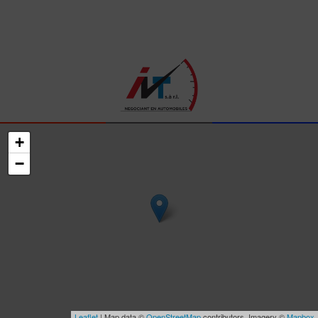
+
−
Leaflet
| Map data ©
OpenStreetMap
contributors, Imagery ©
Mapbox