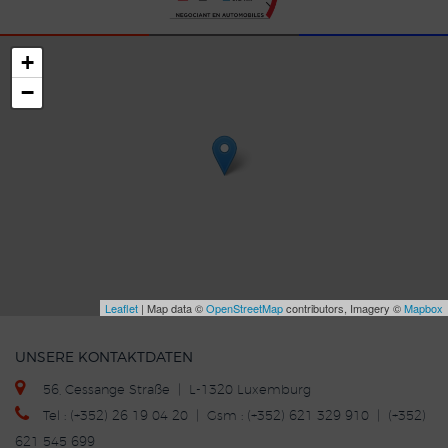
+
−
Leaflet
| Map data ©
OpenStreetMap
contributors, Imagery ©
Mapbox
UNSERE KONTAKTDATEN
56, Cessange Straße | L-1320 Luxemburg
Tel : (+352) 26 19 04 20 | Gsm : (+352) 621 329 910 | (+352)
621 545 699