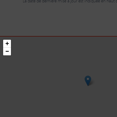
La date de dernière mise à jour est indiquée en haut de
+
−