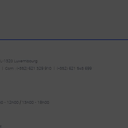
| L-1320 Luxembourg
20 | Gsm : (+352) 621 329 910 | (+352) 621 545 699
30 - 12h00 / 13h00 - 18h00
E