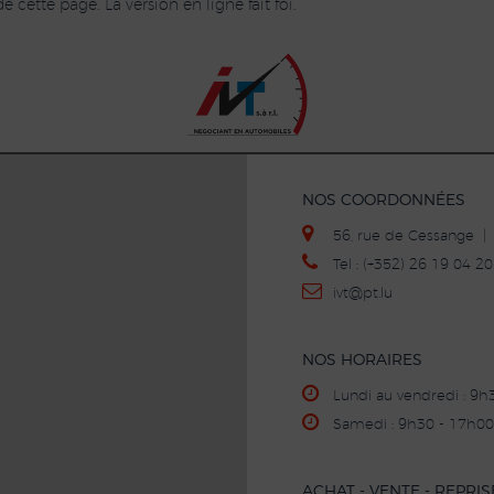
 cette page. La version en ligne fait foi.
NOS COORDONNÉES
56, rue de Cessange 
Tel : (+352) 26 19 04 
ivt
@p
t.lu
NOS HORAIRES
Lundi au vendredi : 9h
Samedi : 9h30 - 17h00
ACHAT - VENTE - REPRIS