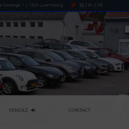
de Cessange
|
L-1320 Luxembourg
FR
/
EN
/
DE
VENDEZ
CONTACT