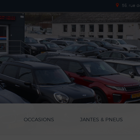
56, rue 
OCCASIONS
JANTES & PNEUS