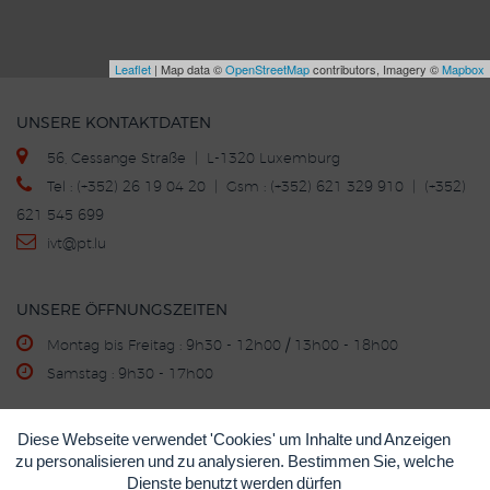
Leaflet
| Map data ©
OpenStreetMap
contributors, Imagery ©
Mapbox
UNSERE KONTAKTDATEN
56, Cessange Straße | L-1320 Luxemburg
Tel : (+352) 26 19 04 20 | Gsm : (+352) 621 329 910 | (+352)
621 545 699
ivt
@p
t.lu
UNSERE ÖFFNUNGSZEITEN
Montag bis Freitag : 9h30 - 12h00 / 13h00 - 18h00
Samstag : 9h30 - 17h00
Diese Webseite verwendet 'Cookies' um Inhalte und Anzeigen
KAUF - VERKAUF - INZAHLUNGNAHME
zu personalisieren und zu analysieren. Bestimmen Sie, welche
©
IVT
Impressum
Datenschutzerklärung
Cookie-
•
•
•
Dienste benutzt werden dürfen