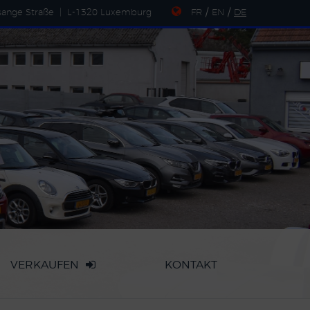
sange Straße
|
L-1320 Luxemburg
FR
/
EN
/
DE
VERKAUFEN
KONTAKT