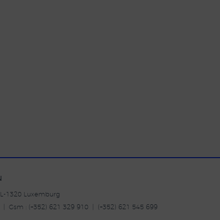
N
| L-1320 Luxemburg
20 | Gsm : (+352) 621 329 910 | (+352) 621 545 699