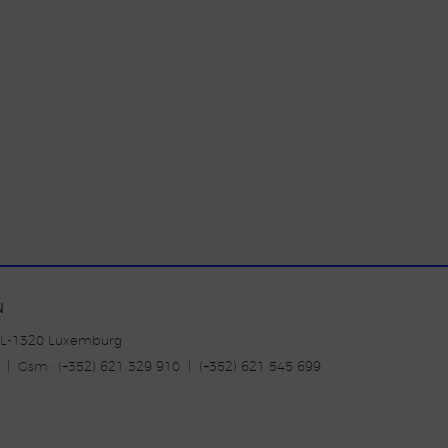
N
| L-1320 Luxemburg
20 | Gsm : (+352) 621 329 910 | (+352) 621 545 699