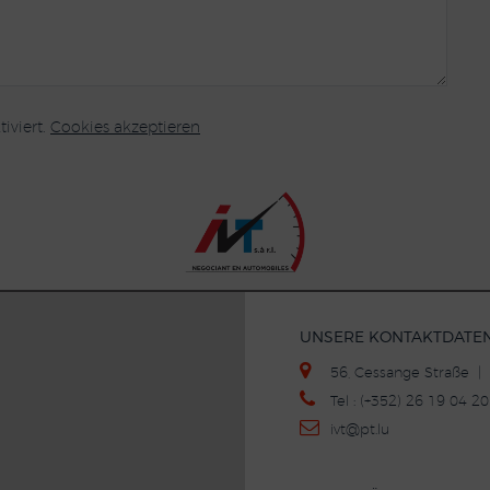
iviert.
Cookies akzeptieren
UNSERE KONTAKTDATE
56, Cessange Straße 
Tel : (+352) 26 19 04 
ivt
@p
t.lu