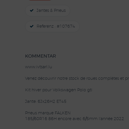
Jantes & Pneus
Referenz : #107674
KOMMENTAR
www.ivtsarl.lu
Venez découvrir notre stock de roues complètes et pn
Kit hiver pour Volkswagen Polo gti
Jante: 6Jx26H2 ET45
Pneus marque FALKEN
185/60R16 86H encore avec 6/5mm l'année 2022