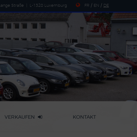
sange Straße
|
L-1320 Luxemburg
FR
/
EN
/
DE
VERKAUFEN
KONTAKT