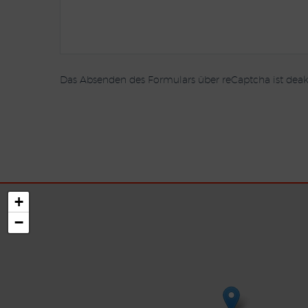
Das Absenden des Formulars über reCaptcha ist deakt
+
−