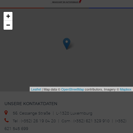
+
−
Leaflet
| Map data ©
OpenStreetMap
contributors, Imagery ©
Mapbox
UNSERE KONTAKTDATEN
56, Cessange Straße | L-1320 Luxemburg
Tel : (+352) 26 19 04 20 | Gsm : (+352) 621 329 910 | (+352)
621 545 699