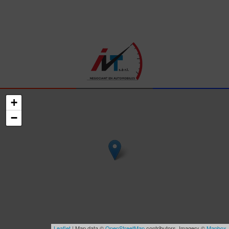
+
−
Leaflet
| Map data ©
OpenStreetMap
contributors, Imagery ©
Mapbox