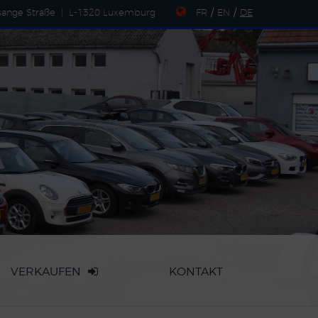
sange Straße
|
L-1320 Luxemburg
FR
/
EN
/
DE
VERKAUFEN
KONTAKT