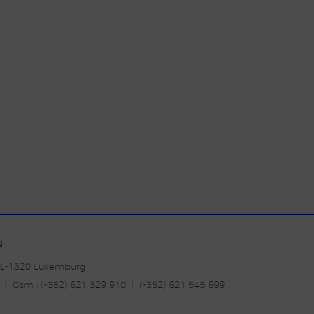
N
| L-1320 Luxemburg
20 | Gsm : (+352) 621 329 910 | (+352) 621 545 699