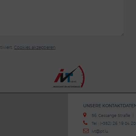
iviert.
Cookies akzeptieren
UNSERE KONTAKTDATE
56, Cessange Straße 
Tel : (+352) 26 19 04 
ivt
@p
t.lu