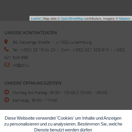
Leaflet
| Map data ©
OpenStreetMap
contributors, Imagery ©
Mapbox
UNSERE KONTAKTDATEN
56, Cessange Straße | L-1320 Luxemburg
Tel : (+352) 26 19 04 20 | Gsm : (+352) 621 329 910 | (+352)
621 545 699
ivt
@p
t.lu
UNSERE ÖFFNUNGSZEITEN
Montag bis Freitag : 9h30 - 12h00 / 13h00 - 18h00
Samstag : 9h30 - 17h00
Diese Webseite verwendet 'Cookies' um Inhalte und Anzeigen
KAUF - VERKAUF - INZAHLUNGNAHME
zu personalisieren und zu analysieren. Bestimmen Sie, welche
©
IVT
Impressum
Datenschutzerklärung
Cookie-
•
•
•
Dienste benutzt werden dürfen