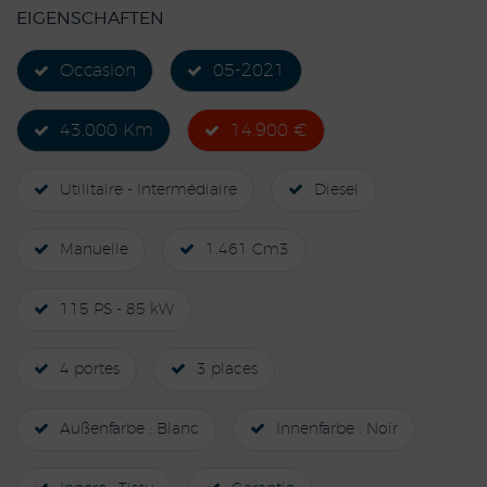
EIGENSCHAFTEN
Occasion
05-2021
43.000 Km
14.900 €
Utilitaire - Intermédiaire
Diesel
Manuelle
1.461 Cm3
115 PS - 85 kW
4 portes
3 places
Außenfarbe : Blanc
Innenfarbe : Noir