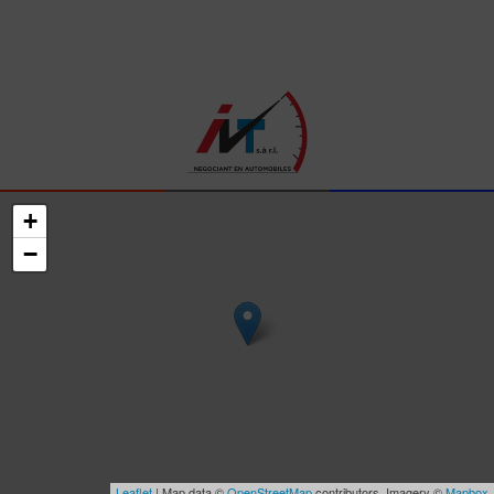
+
−
Leaflet
| Map data ©
OpenStreetMap
contributors, Imagery ©
Mapbox