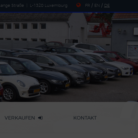
sange Straße
|
L-1320 Luxemburg
FR
/
EN
/
DE
VERKAUFEN
KONTAKT