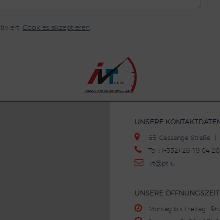
iviert.
Cookies akzeptieren
UNSERE KONTAKTDATE
56, Cessange Straße 
Tel : (+352) 26 19 04 
ivt
@p
t.lu
UNSERE ÖFFNUNGSZEI
Montag bis Freitag : 9