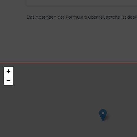
Das Absenden des Formulars über reCaptcha ist deakt
+
−