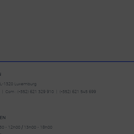
N
| L-1320 Luxemburg
20 | Gsm : (+352) 621 329 910 | (+352) 621 545 699
TEN
h30 - 12h00 / 13h00 - 18h00