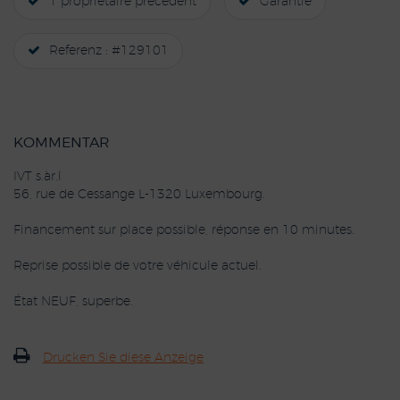
1 propriétaire précédent
Garantie
Referenz : #129101
KOMMENTAR
IVT s.àr.l
56, rue de Cessange L-1320 Luxembourg.
Financement sur place possible, réponse en 10 minutes.
Reprise possible de votre véhicule actuel.
État NEUF, superbe.
Drucken Sie diese Anzeige