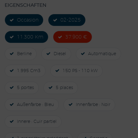
EIGENSCHAFTEN
Occasion
02-2025
11.300 Km
37.900 €
Berline
Diesel
Automatique
1.995 Cm3
150 PS - 110 kW
5 portes
5 places
Außenfarbe : Bleu
Innenfarbe : Noir
Innere : Cuir partiel