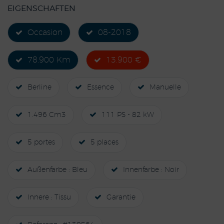
EIGENSCHAFTEN
Occasion
08-2018
78.900 Km
13.900 €
Berline
Essence
Manuelle
1.496 Cm3
111 PS - 82 kW
5 portes
5 places
Außenfarbe : Bleu
Innenfarbe : Noir
Innere : Tissu
Garantie