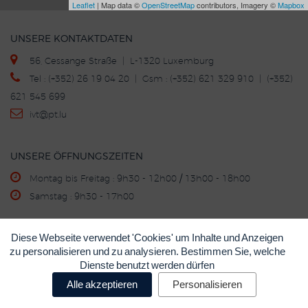
Leaflet
| Map data ©
OpenStreetMap
contributors, Imagery ©
Mapbox
UNSERE KONTAKTDATEN
56, Cessange Straße | L-1320 Luxemburg
Tel : (+352) 26 19 04 20 | Gsm : (+352) 621 329 910 | (+352)
621 545 699
ivt
@p
t.lu
UNSERE ÖFFNUNGSZEITEN
Montag bis Freitag : 9h30 - 12h00 / 13h00 - 18h00
Samstag : 9h30 - 17h00
Diese Webseite verwendet 'Cookies' um Inhalte und Anzeigen
KAUF - VERKAUF - INZAHLUNGNAHME
zu personalisieren und zu analysieren. Bestimmen Sie, welche
©
IVT
Impressum
Datenschutzerklärung
Cookie-
•
•
•
Dienste benutzt werden dürfen
Richtlinie
Cookie-Einstellungen
•
Alle akzeptieren
Personalisieren
6LeRfuEZAAAAALgwafdSiH64xxb50jMMg0b_4TRE