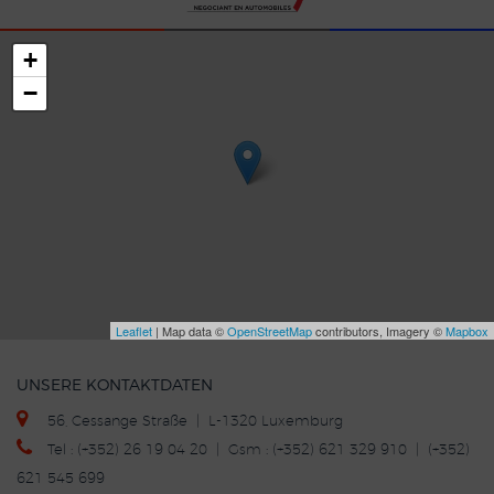
+
−
Leaflet
| Map data ©
OpenStreetMap
contributors, Imagery ©
Mapbox
UNSERE KONTAKTDATEN
56, Cessange Straße | L-1320 Luxemburg
Tel : (+352) 26 19 04 20 | Gsm : (+352) 621 329 910 | (+352)
621 545 699