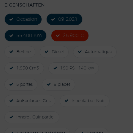
EIGENSCHAFTEN
Occasion
09-2021
55.400 Km
25.900 €
Berline
Diesel
Automatique
1.950 Cm3
190 PS - 140 kW
5 portes
5 places
Außenfarbe : Gris
Innenfarbe : Noir
Innere : Cuir partiel