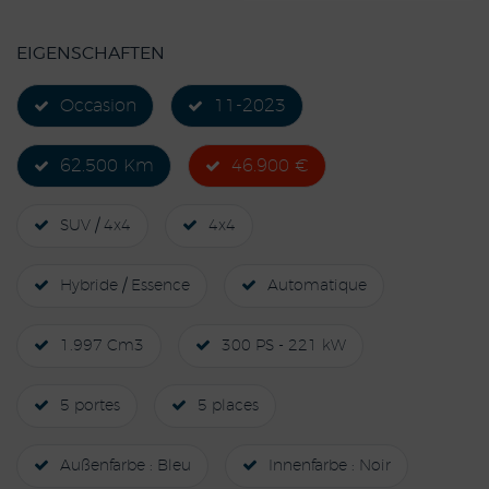
EIGENSCHAFTEN
Occasion
11-2023
62.500 Km
46.900 €
SUV / 4x4
4x4
Hybride / Essence
Automatique
1.997 Cm3
300 PS - 221 kW
5 portes
5 places
Außenfarbe : Bleu
Innenfarbe : Noir