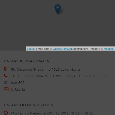
Leaflet
| Map data ©
OpenStreetMap
contributors, Imagery ©
Mapbox
UNSERE KONTAKTDATEN
56, Cessange Straße | L-1320 Luxemburg
Tel : (+352) 26 19 04 20 | Gsm : (+352) 621 329 910 | (+352)
621 545 699
ivt
@p
t.lu
UNSERE ÖFFNUNGSZEITEN
Montag bis Freitag : 9h30 - 12h00 / 13h00 - 18h00