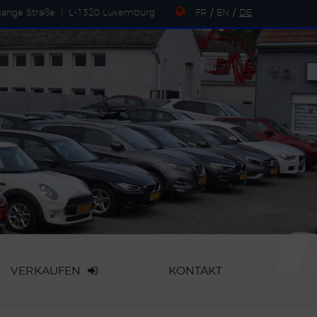
sange Straße
|
L-1320 Luxemburg
FR
/
EN
/
DE
VERKAUFEN
KONTAKT