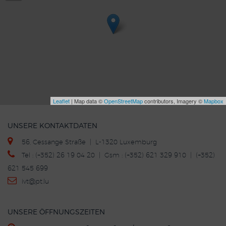
Leaflet
| Map data ©
OpenStreetMap
contributors, Imagery ©
Mapbox
UNSERE KONTAKTDATEN
56, Cessange Straße | L-1320 Luxemburg
Tel : (+352) 26 19 04 20 | Gsm : (+352) 621 329 910 | (+352)
621 545 699
ivt
@p
t.lu
UNSERE ÖFFNUNGSZEITEN