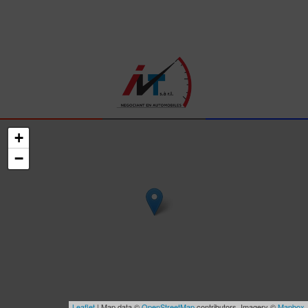
+
−
Leaflet
| Map data ©
OpenStreetMap
contributors, Imagery ©
Mapbox