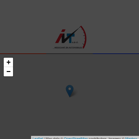
+
−
Leaflet
| Map data ©
OpenStreetMap
contributors, Imagery ©
Mapbox