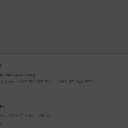
N
| L-1320 Luxemburg
20 | Gsm : (+352) 621 329 910 | (+352) 621 545 699
TEN
h30 - 12h00 / 13h00 - 18h00
0