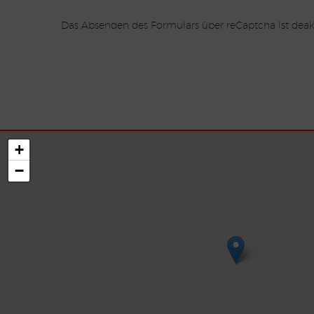
Das Absenden des Formulars über reCaptcha ist deakt
+
−