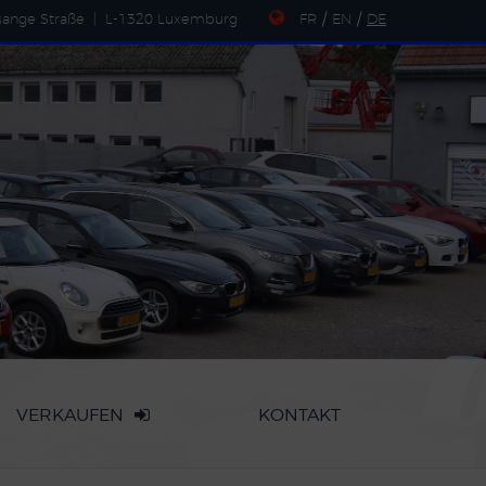
sange Straße
|
L-1320 Luxemburg
FR
/
EN
/
DE
VERKAUFEN
KONTAKT