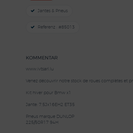
Jantes & Pneus
Referenz : #85013
KOMMENTAR
www.ivtsarl.lu
Venez découvrir notre stock de roues complètes et pn
Kit hiver pour Bmw x1
Jante: 7,5Jx16EH2 ET35
Pneus marque DUNLOP
225/50R17 94H