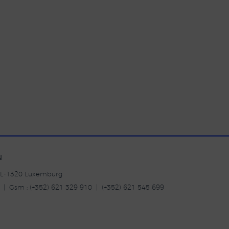
N
| L-1320 Luxemburg
20 | Gsm : (+352) 621 329 910 | (+352) 621 545 699