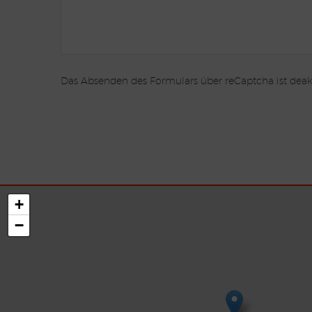
Das Absenden des Formulars über reCaptcha ist deakt
+
−