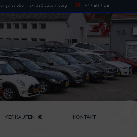
sange Straße
|
L-1320 Luxemburg
FR
/
EN
/
DE
VERKAUFEN
KONTAKT