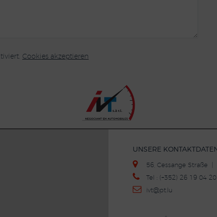
iviert.
Cookies akzeptieren
UNSERE KONTAKTDATE
56, Cessange Straße 
Tel : (+352) 26 19 04 
ivt
@p
t.lu