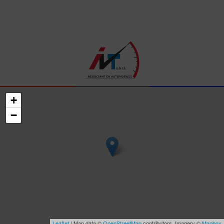
+
−
Leaflet
| Map data ©
OpenStreetMap
contributors, Imagery ©
Mapbox